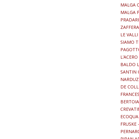
MALGA C
MALGA F
PRADARIN
ZAFFERAN
LE VALLI
SIAMO TE
PAGOTTO
L’ACERO 
BALDO LU
SANTIN C
NARDUZZI
DE COLLE
FRANCESC
BERTOIA 
CREVATIN
ECOQUA -
FRUSKE -
PERNARCI
PIPAN AD