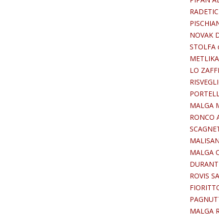
RADETIC 
PISCHIAN
NOVAK DA
STOLFA di
METLIKA 
LO ZAFFE
RISVEGL
PORTELLI 
MALGA 
RONCO AL
SCAGNETT
MALISAN 
MALGA CU
DURANTI 
ROVIS SA
FIORITTO
PAGNUTTI
MALGA RI