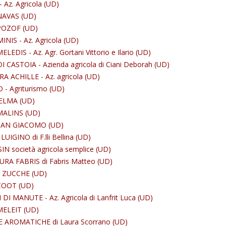
 Az. Agricola (UD)
AVAS (UD)
OZOF (UD)
INIS - Az. Agricola (UD)
EDIS - Az. Agr. Gortani Vittorio e Ilario (UD)
I CASTOIA - Azienda agricola di Ciani Deborah (UD)
 ACHILLE - Az. agricola (UD)
 - Agriturismo (UD)
ELMA (UD)
ALINS (UD)
AN GIACOMO (UD)
UIGINO di F.lli Bellina (UD)
N società agricola semplice (UD)
RA FABRIS di Fabris Matteo (UD)
ZUCCHE (UD)
OOT (UD)
 DI MANUTE - Az. Agricola di Lanfrit Luca (UD)
ELEIT (UD)
 AROMATICHE di Laura Scorrano (UD)