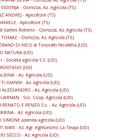
SIDONJA - Osmizza, Az. Agricola (TS)
Z ANDREJ - Apicoltore (TS)
NIELE - Apicoltore (TS)
 Santini Roberto - Osmizza, Az. Agricola (TS)
TOMAZ - Osmizza, Az. Agricola (TS)
RANO DI NICO di Tosoratti Nicoletta (UD)
IO NATURA (UD)
- Società agricola S.S. (UD)
MONTASIO (UD)
BINA - Az. Agricola (UD)
I GIANNI - Az. agricola (UD)
ALESSANDRO - Az. Agricola (UD)
ARNAN - Soc. Coop. Agricola (UD)
RENATO E RENZO S.s. - Az. Agricola (UD)
BRINA - Az. Agricola (UD)
 SIMONE azienda agricola (UD)
 IVAN - Az. Agr. Agriturismo La Tinaja (UD)
O SECCO - Az. Agricola (UD)